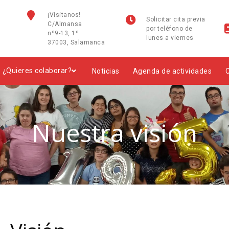
¡Visítanos!
Solicitar cita previa
C/Almansa
por teléfono de
nº9-13, 1º
lunes a viernes
37003, Salamanca
¿Quieres colaborar?
Noticias
Agenda de actividades
Nuestra visión