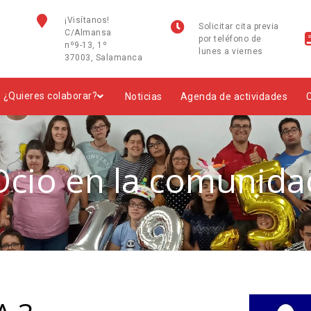
¡Visítanos!
Solicitar cita previa
C/Almansa
por teléfono de
nº9-13, 1º
lunes a viernes
37003, Salamanca
¿Quieres colaborar?
Noticias
Agenda de actividades
Ocio en la comunida