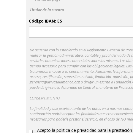
Titular de la cuenta
Código IBAN: ES
De acuerdo con lo establecido en el Reglamento General de Prot
realizar la gestión administrativa, contable y fiscal derivada de
enviarle comunicaciones comerciales sobre los mismos. Los dat
tiempo necesario para cumplir con las obligaciones legales. Los d
trataremos en base a su consentimiento. Asimismo, le informamos
acceso, rectificación, supresión u olvido, limitación, oposición, 
gerencia@avivasalamanca.org o dirigir un escrito a Fundación A
puede dirigirse a la Autoridad de Control en materia de Protec
CONSENTIMIENTO
La finalidad y uso previsto tanto de los datos en sí mismos como d
continuación podrá aceptar las finalidades que crea convenient
necesarias para poderle prestar el servicio, en el caso de NO mar
Acepto la política de privacidad para la prestació