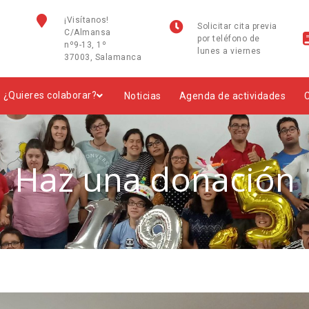
¡Visítanos!
Solicitar cita previa
C/Almansa
por teléfono de
nº9-13, 1º
lunes a viernes
37003, Salamanca
¿Quieres colaborar?
Noticias
Agenda de actividades
Haz una donación