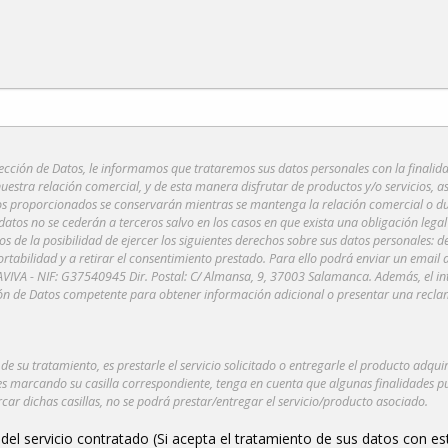
ección de Datos, le informamos que trataremos sus datos personales con la finalid
 nuestra relación comercial, y de esta manera disfrutar de productos y/o servicios, 
os proporcionados se conservarán mientras se mantenga la relación comercial o du
atos no se cederán a terceros salvo en los casos en que exista una obligación legal 
 de la posibilidad de ejercer los siguientes derechos sobre sus datos personales: d
portabilidad y a retirar el consentimiento prestado. Para ello podrá enviar un email a
VIVA - NIF: G37540945 Dir. Postal: C/ Almansa, 9, 37003 Salamanca. Además, el in
ción de Datos competente para obtener información adicional o presentar una recla
e su tratamiento, es prestarle el servicio solicitado o entregarle el producto adquir
es marcando su casilla correspondiente, tenga en cuenta que algunas finalidades p
car dichas casillas, no se podrá prestar/entregar el servicio/producto asociado.
n del servicio contratado (Si acepta el tratamiento de sus datos con es