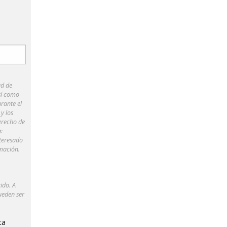
ad de
así como
rante el
y los
erecho de
:
teresado
mación.
ido. A
ueden ser
ta