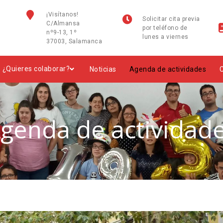
¡Visítanos!
Solicitar cita previa
C/Almansa
por teléfono de
nº9-13, 1º
lunes a viernes
37003, Salamanca
¿Quieres colaborar?
Noticias
Agenda de actividades
genda de actividad