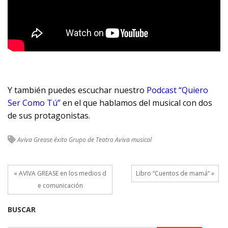
Y también puedes escuchar nuestro
Podcast “Quiero
Ser Como Tú”
en el que hablamos del musical con dos
de sus protagonistas.
Aviva Grease
éxito
Grupo de Teatro Aviva
musical
« AVIVA GREASE en los medios d
Libro “Cuentos de mamá” »
e comunicación
BUSCAR