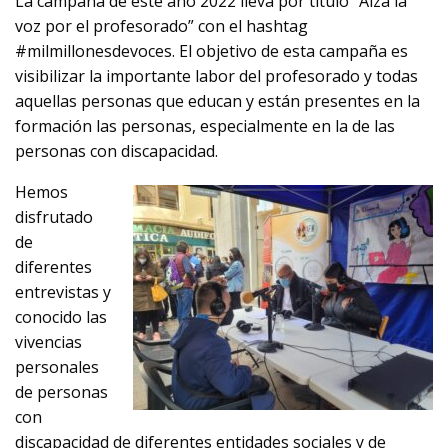
La campaña de este año 2022 lleva por título “Alza la
voz por el profesorado” con el hashtag
#milmillonesdevoces. El objetivo de esta campaña es
visibilizar la importante labor del profesorado y todas
aquellas personas que educan y están presentes en la
formación las personas, especialmente en la de las
personas con discapacidad.
Hemos
disfrutado
de
diferentes
entrevistas y
conocido las
vivencias
personales
de personas
con
discapacidad de diferentes entidades sociales y de