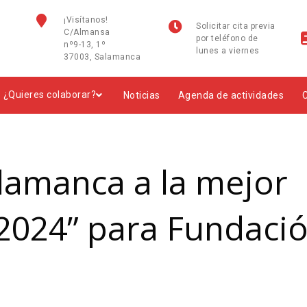
¡Visítanos!
Solicitar cita previa
C/Almansa
por teléfono de
nº9-13, 1º
lunes a viernes
37003, Salamanca
¿Quieres colaborar?
Noticias
Agenda de actividades
lamanca a la mejor
 2024” para Fundaci