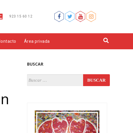
923 15 60 12
Contacto
Área privada
BUSCAR
ón