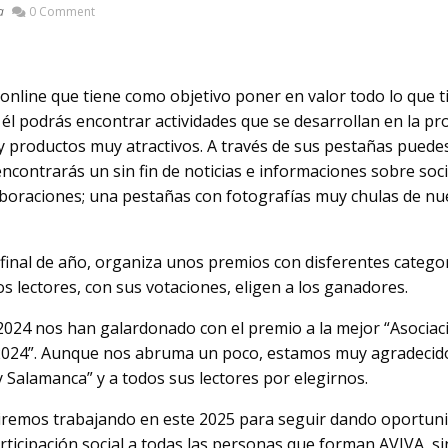
a
0 Comment
nline que tiene como objetivo poner en valor todo lo que ti
él podrás encontrar actividades que se desarrollan en la pr
y productos muy atractivos. A través de sus pestañas puede
contrarás un sin fin de noticias e informaciones sobre soc
olaboraciones; una pestañas con fotografías muy chulas de nu
final de año, organiza unos premios con disferentes categor
os lectores, con sus votaciones, eligen a los ganadores.
2024 nos han galardonado con el premio a la mejor “Asociac
024”. Aunque nos abruma un poco, estamos muy agradecid
 Salamanca” y a todos sus lectores por elegirnos.
remos trabajando en este 2025 para seguir dando oportun
rticipación social a todas las personas que forman AVIVA, si