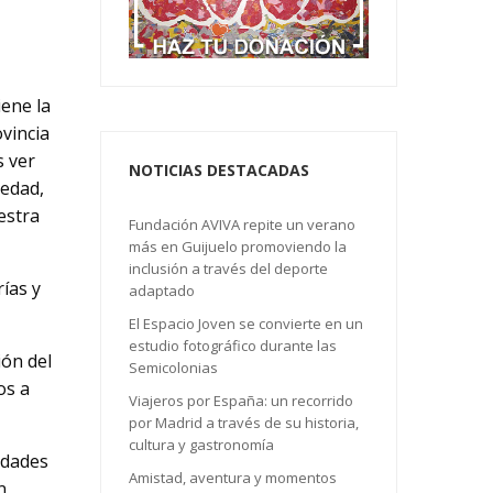
ene la
ovincia
s ver
NOTICIAS DESTACADAS
iedad,
estra
Fundación AVIVA repite un verano
más en Guijuelo promoviendo la
inclusión a través del deporte
ías y
adaptado
El Espacio Joven se convierte en un
estudio fotográfico durante las
ión del
Semicolonias
os a
Viajeros por España: un recorrido
por Madrid a través de su historia,
cultura y gastronomía
idades
Amistad, aventura y momentos
n