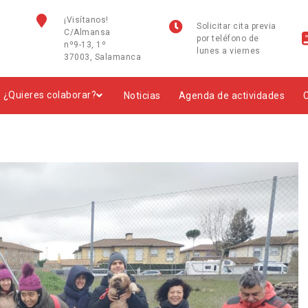
¡Visítanos!
Solicitar cita previa
C/Almansa
por teléfono de
nº9-13, 1º
lunes a viernes
37003, Salamanca
¿Quieres colaborar?
Noticias
Agenda de actividades