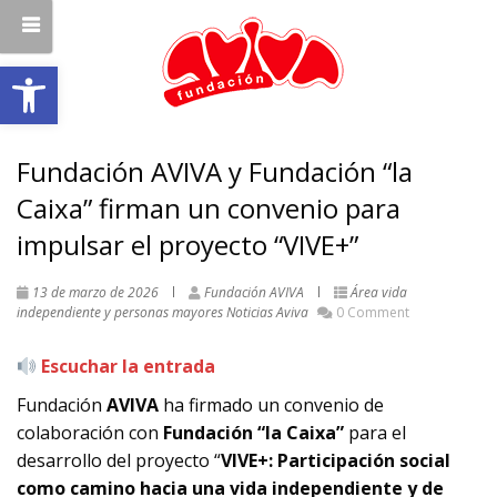
Abrir barra de herramientas
Fundación AVIVA y Fundación “la
Caixa” firman un convenio para
impulsar el proyecto “VIVE+”
13 de marzo de 2026
Fundación AVIVA
Área vida
independiente y personas mayores
Noticias Aviva
0 Comment
Escuchar la entrada
Fundación
AVIVA
ha firmado un convenio de
colaboración con
Fundación “la Caixa”
para el
desarrollo del proyecto “
VIVE+: Participación social
como camino hacia una vida independiente y de