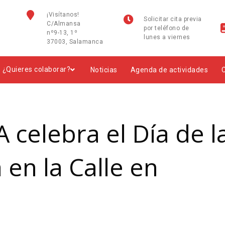
¡Visítanos!
Solicitar cita previa
C/Almansa
por teléfono de
nº9-13, 1º
lunes a viernes
37003, Salamanca
¿Quieres colaborar?
Noticias
Agenda de actividades
 celebra el Día de l
 en la Calle en