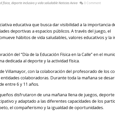
d física, deporte inclusivo y vida saludable
Noticias Aviva
0 Comment
iciativa educativa que busca dar visibilidad a la importancia d
vidades deportivas a espacios públicos. A través del juego, el
omueve hábitos de vida saludables, valores educativos y la i
ración del “Día de la Educación Física en la Calle” en el muni
 dedicada al deporte y la actividad física.
e Villamayor, con la colaboración del profesorado de los co
as entidades colaboradoras. Durante toda la mañana se desar
de entre 6 y 11 años.
equeños disfrutaron de una mañana llena de juegos, deporte
pativo y adaptado a las diferentes capacidades de los parti
peto, el compañerismo y la igualdad de oportunidades.