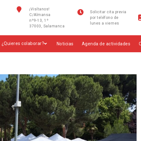
¡Visítanos!
Solicitar cita previa
C/Almansa
por teléfono de
nº9-13, 1º
lunes a viernes
37003, Salamanca
¿Quieres colaborar?
Noticias
Agenda de actividades