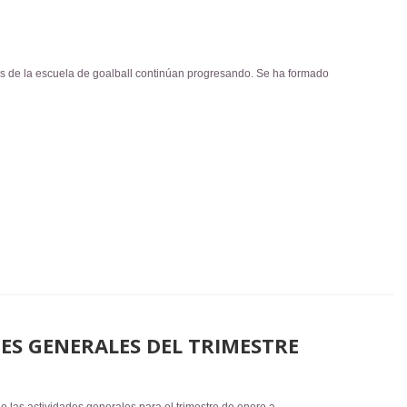
os de la escuela de goalball continúan progresando. Se ha formado
ES GENERALES DEL TRIMESTRE
 las actividades generales para el trimestre de enero a