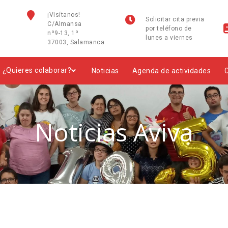
¡Visítanos!
Solicitar cita previa
C/Almansa
por teléfono de
nº9-13, 1º
lunes a viernes
37003, Salamanca
¿Quieres colaborar?
Noticias
Agenda de actividades
Noticias Aviva